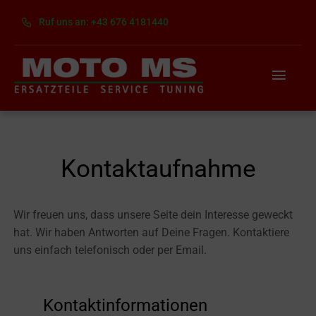
Skip
Ruf uns an: +43 676 4181440
to
content
Toggl
Navig
Home
Über uns
Kontaktaufnahme
Dienste
Wir freuen uns, dass unsere Seite dein Interesse geweckt
hat. Wir haben Antworten auf Deine Fragen. Kontaktiere
Kontakt
uns einfach telefonisch oder per Email.
Kontaktinformationen