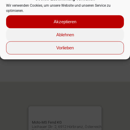
Wir verwenden Cookies, um unsere Website und unseren Service zu
optimieren.
Akzeptieren
Ich akzeptiere die
allgemeine
Datenschutzerklärung
Ablehnen
Formular absenden
Vorlieben
Moto-MS Fend KG
Lochauer Str. 2, 6912 Hörbranz, Österreich