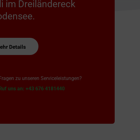
li im Dreiländereck
odensee.
ehr Details
Fragen zu unseren Serviceleistungen?
Ruf uns an: +43 676 4181440