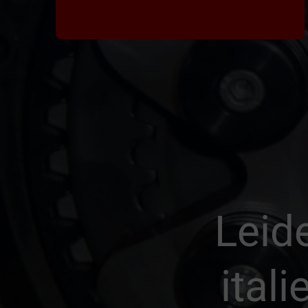
Leid
ital