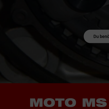
Du benö