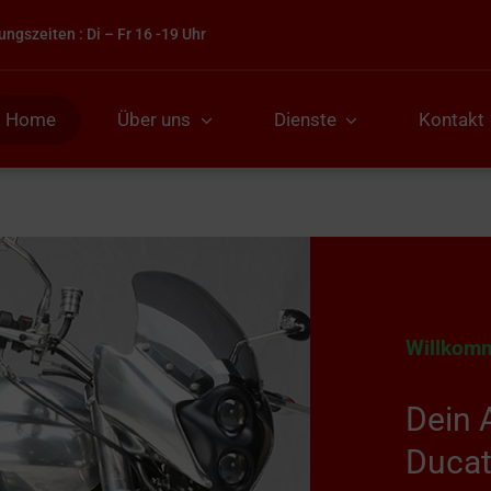
ungszeiten : Di – Fr 16 -19 Uhr
Home
Über uns
Dienste
Kontakt
Willkom
Dein 
Ducat