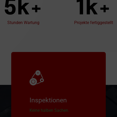
5k+
1k+
Stunden Wartung
Projekte fertiggestellt
Inspektionen
Keine halben Sachen.