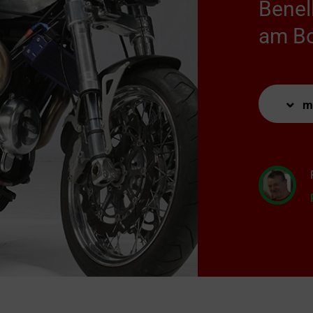
Benel
am B
m