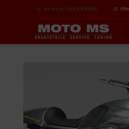
Skip
Ruf uns an: +43 676 4181440
Öffn
to
content