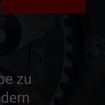
be zu
ädern