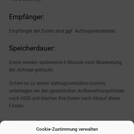
Empfänger:
Empfänger der Daten sind ggf. Auftragsverarbeiter.
Speicherdauer:
Daten werden spätestens 6 Monate nach Bearbeitung
der Anfrage gelöscht.
Sofern es zu einem Vertragsverhältnis kommt,
unterliegen wir den gesetzlichen Aufbewahrungsfristen
nach HGB und löschen Ihre Daten nach Ablauf dieser
Fristen.
Bereitstellung vorgeschrieben oder
Cookie-Zustimmung verwalten
erforderlich: