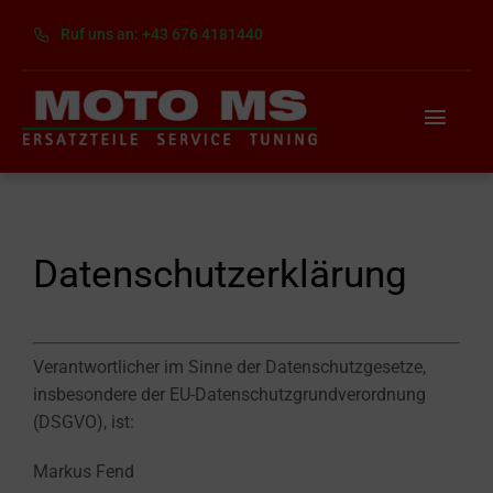
Skip
Ruf uns an: +43 676 4181440
to
content
Toggl
Navig
Home
Über uns
Datenschutzerklärung
Dienste
Verantwortlicher im Sinne der Datenschutzgesetze,
Kontakt
insbesondere der EU-Datenschutzgrundverordnung
(DSGVO), ist:
Markus Fend